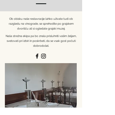
Ob obisku naše restavracije lahko uživate tudi ob
razgledu na vinograde, se sprehodite po grajskem
dvorišču ali si ogledate grajski muzej.
Naša strežna ekipa pa bo znala prisluhniti vašim željam,
svetovati pri izbiri in poskrbeti, da se vsak gost počuti
dobrodošel.