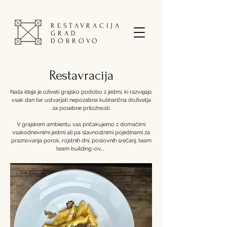
RESTAVRACIJA
GRAD
DOBROVO
Restavracija
Naša ideja je oživeti grajsko podobo z jedmi, ki razvajajo
vsak dan ter ustvarjati nepozabna kulinarična doživetja
za posebne priložnosti.
V grajskem ambientu vas pričakujemo z domačimi
vsakodnevnimi jedmi ali pa slavnostnimi pojedinami za
praznovanja porok, rojstnih dni, poslovnih srečanj, team
team building-ov,...