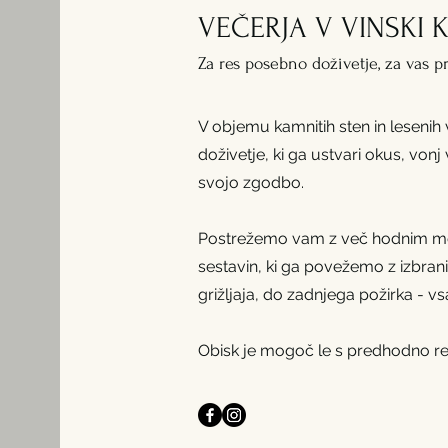
VEČERJA V VINSKI 
Za res posebno doživetje, za vas p
V objemu kamnitih sten in leseni
doživetje, ki ga ustvari okus, vonj
svojo zgodbo.
Postrežemo vam z več hodnim meni
sestavin, ki ga povežemo z izbrani
grižljaja, do zadnjega požirka - vsa
Obisk je mogoč le s predhodno rez