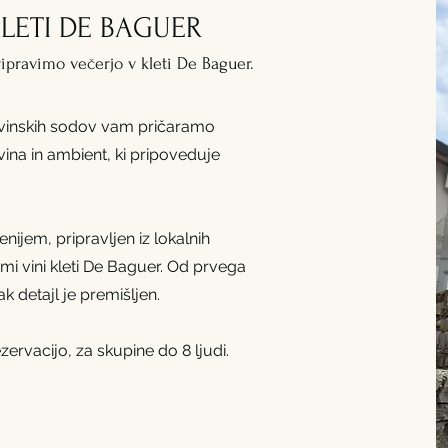
KLETI DE BAGUER
ripravimo večerjo v kleti De Baguer.
h vinskih sodov vam pričaramo
 vina in ambient, ki pripoveduje
jem, pripravljen iz lokalnih
mi vini kleti De Baguer. Od prvega
k detajl je premišljen.
ervacijo, za skupine do 8 ljudi.