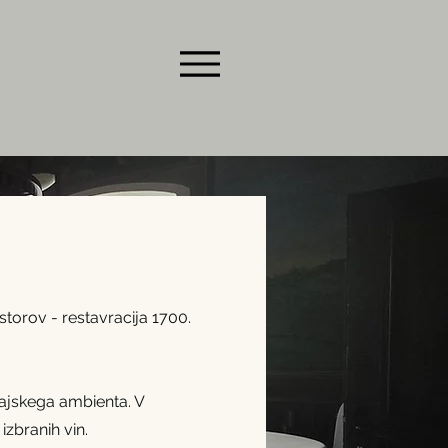
torov - restavracija 1700.
rajskega ambienta. V
zbranih vin.